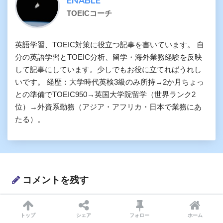
ENABLE
TOEICコーチ
英語学習、TOEIC対策に役立つ記事を書いています。 自
分の英語学習とTOEIC分析、留学・海外業務経験を反映
して記事にしています。少しでもお役に立てればうれし
いです。 経歴：大学時代英検3級のみ所持→2か月ちょっ
との準備でTOEIC950→英国大学院留学（世界ランク2
位）→外資系勤務（アジア・アフリカ・日本で業務にあ
たる）。
コメントを残す
メールアドレスが公開されることはありません。
*
が付いてい
トップ
シェア
フォロー
ホーム
る欄は必須項目です