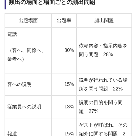
頻出の場面と場面ごとの頻出問題
出題場面
出題率
頻出問題
電話
依頼内容・指示内容を
（客へ、同僚へ、
30%
問う問題 28%
業者へ）
説明が行われている場
客への説明
15%
所を問う問題 22%
説明の目的を問う問
従業員への説明
13%
題 27%
ゲストが呼ばれ、その
報道
15%
紹介に関する問題 2